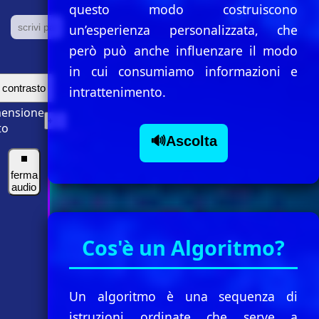
questo modo costruiscono
un’esperienza personalizzata, che
però può anche influenzare il modo
in cui consumiamo informazioni e
contrasto
intrattenimento.
ensione
+
-
to
🔊Ascolta
⏹
ferma
audio
Cos'è un Algoritmo?
Un algoritmo è una sequenza di
istruzioni ordinate che serve a