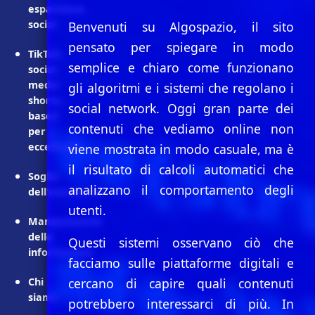
espansione
social
Benvenuti su Algospazio, il sito
pensato per spiegare in modo
TikTok:
semplice e chiaro come funzionano
social
media
gli algoritmi e i sistemi che regolano i
shorts-
social network. Oggi gran parte dei
based
contenuti che vediamo online non
per
eccellenza
viene mostrata in modo casuale, ma è
il risultato di calcoli automatici che
Soglia
analizzano il comportamento degli
dell'attenzione
utenti.
Manipolazione
delle
Questi sistemi osservano ciò che
informazioni
facciamo sulle piattaforme digitali e
Chi
cercano di capire quali contenuti
siamo
potrebbero interessarci di più. In